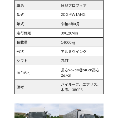
車名
日野プロフィア
2DG-FW1AHG
型式
年式
令和3年4月
走行距離
390,209㎞
積載量
14000㎏
形状
アルミウイング
7MT
シフト
長さ967㎝幅240㎝高さ
荷台内寸
267㎝
ハイルーフ、エアサス、
備考
木床、380PS