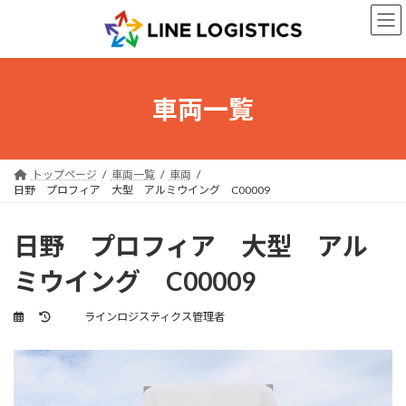
コ
ナ
ン
ビ
テ
ゲ
ン
ー
ツ
シ
へ
ョ
車両一覧
ス
ン
キ
に
ッ
移
プ
動
トップページ
車両一覧
車両
日野 プロフィア 大型 アルミウイング C00009
日野 プロフィア 大型 アル
ミウイング C00009
最
ラインロジスティクス管理者
終
更
新
日
時