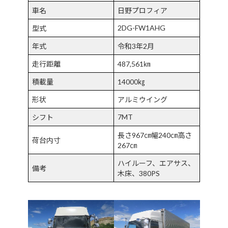
車名
日野プロフィア
2DG-FW1AHG
型式
年式
令和3年2月
走行距離
487,561㎞
積載量
14000㎏
形状
アルミウイング
7MT
シフト
長さ967㎝幅240㎝高さ
荷台内寸
267㎝
ハイルーフ、エアサス、
備考
木床、380PS