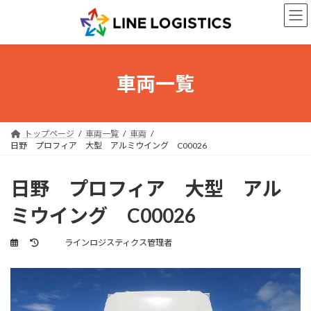
コ
ナ
ン
ビ
テ
ゲ
ン
ー
ツ
シ
へ
ョ
車両一覧
ス
ン
キ
に
ッ
移
プ
動
トップページ
車両一覧
車両
日野 プロフィア 大型 アルミウイング C00026
日野 プロフィア 大型 アル
ミウイング C00026
最
ラインロジスティクス管理者
終
更
新
日
時